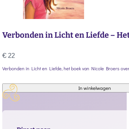
Verbonden in Licht en Liefde – He
Nu
€ 22
Verbonden in Licht en Liefde, het boek van Nicole Broers over
In winkelwagen