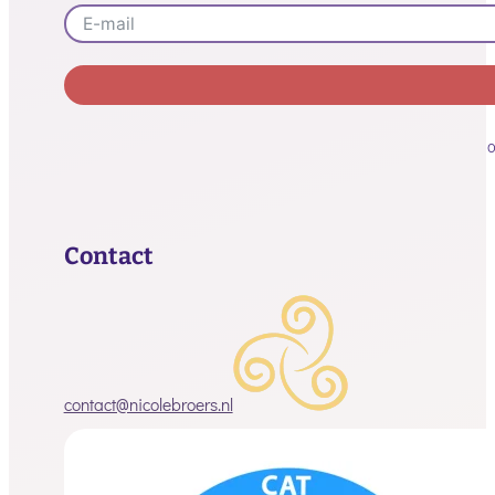
Alternative:
O
Contact
contact@nicolebroers.nl