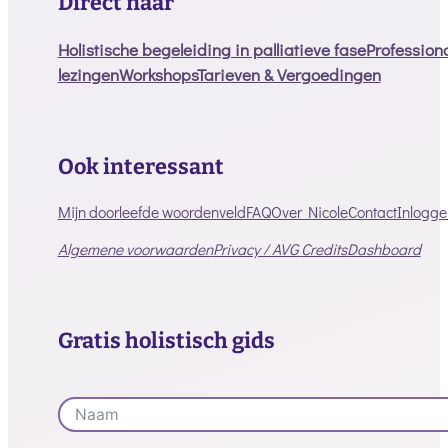
Direct naar
Holistische begeleiding in palliatieve fase
Profession
lezingen
Workshops
Tarieven & Vergoedingen
Ook interessant
Mijn doorleefde woordenveld
FAQ
Over Nicole
Contact
Inlogge
Algemene voorwaarden
Privacy / AVG
Credits
Dashboard
Gratis holistisch gids