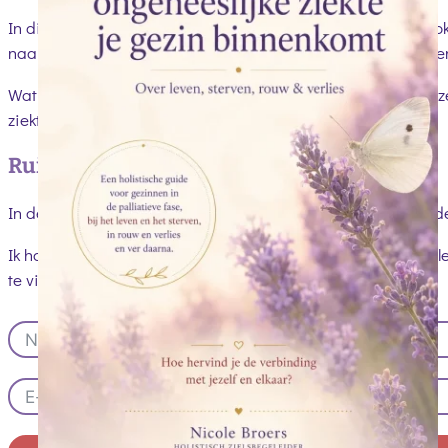
In die maanden veranderde niet alleen háár leven, maar ook
naar een manier om mezelf én mijn gezin bij elkaar te houden
Wat ik toen zocht, kon ik nergens vinden. Daarom heb ik de
ziekte op een gezin vaak onzichtbaar blijft.
Ruimte voor herkenning en zachtheid
In deze gids deel ik onze reis, verweven met alles wat ik in
Ik hoop dat deze woorden je herkenning geven, je laten voelen
te vinden.