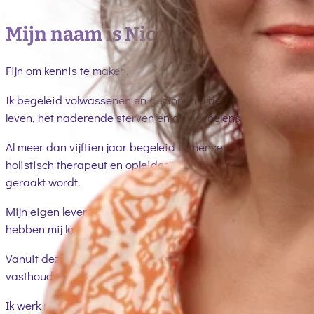
Mijn naam is Nicole Broers
Fijn om kennis te maken.
Ik begeleid volwassenen en gezinnen tijdens één van de mees
leven, het naderende sterven en de gevoelens van rouw en ver
Al meer dan vijftien jaar begeleid ik mensen bij processen 
holistisch therapeut en opleider heb ik ervaren hoe belangr
geraakt wordt.
Mijn eigen leven heeft mij hierin verder gevormd. In 2011 o
hebben mij laten ervaren hoe belangrijk verbinding binnen e
Vanuit deze combinatie van professionele ervaring en mijn ei
vasthouden en loslaten, voor ieder gezinslid én de onderlin
Ik werk niet vanuit een vaste methode, maar vanuit aanwez