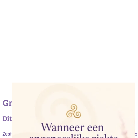
Gratis gids
Dit is de gids die ik zelf zo nodig had…
Zestien jaar geleden werd onze dochter Annemarel ongenees