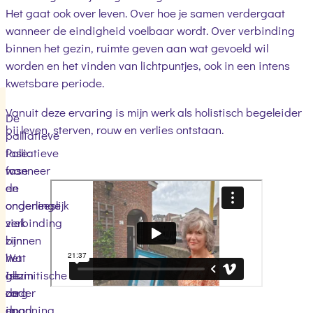
Het gaat ook over leven. Over hoe je samen verdergaat
wanneer de eindigheid voelbaar wordt. Over verbinding
binnen het gezin, ruimte geven aan wat gevoeld wil
worden en het vinden van lichtpuntjes, ook in een intens
kwetsbare periode.
Vanuit deze ervaring is mijn werk als holistisch begeleider
De
bij leven, sterven, rouw en verlies ontstaan.
palliatieve
Palliatieve
fase:
fase
wanneer
en
de
ongeneeslijk
onderlinge
ziek
verbinding
zijn:
binnen
Wat
het
Islamitische
als
gezin
zorg
de
onder
in
dood
spanning