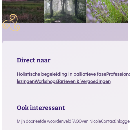
Direct naar
Holistische begeleiding in palliatieve fase
Profession
lezingen
Workshops
Tarieven & Vergoedingen
Ook interessant
Mijn doorleefde woordenveld
FAQ
Over Nicole
Contact
Inlogge