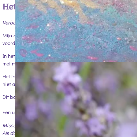
Het boek 'Verbonden in Licht en L
Verbonden in Licht en Liefde
gaat in de kern over
verbindi
Mijn zoektocht is achteraf nooit een zoektocht naar antwoord
voordat mijn dochter Anne Marèl overleed. Haar overlijden
In het boek beweeg ik door verschillende lagen van verlies
met mezelf, voorbij aanpassing en overleving. En van daaru
Het is een innerlijke reis naar verbinding — niet als ideaal 
niet alleen in mij, maar in iedereen die zichzelf onderweg i
Dit boek vormt de bedding onder mijn werk.
Een uitnodiging om de verbinding met jezelf opnieuw toe te
Misschien raakt je iets in deze woorden dat je herkent.
Als dat zo is, ben je welkom om verder lezen in
Verbonden in 