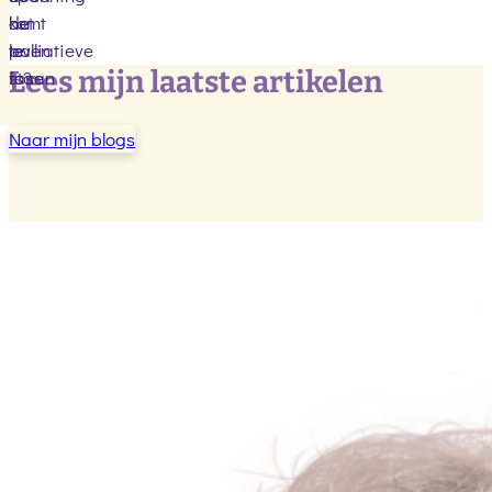
de
het
komt
palliatieve
leven
te
Lees mijn laatste artikelen
fase
is?
staan
Naar mijn blogs