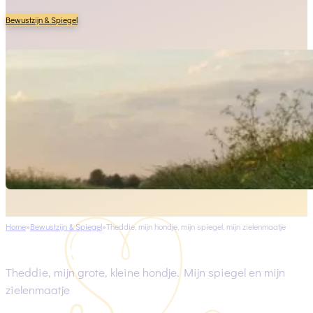
Bewustzijn & Spiegel
Home
Bewustzijn & Spiegel
Theddie, mijn hondje, mijn spiegel, mijn zielenmaatje
Theddie, mijn grote, kleine hondje. Mijn spiegel en mijn
zielenmaatje