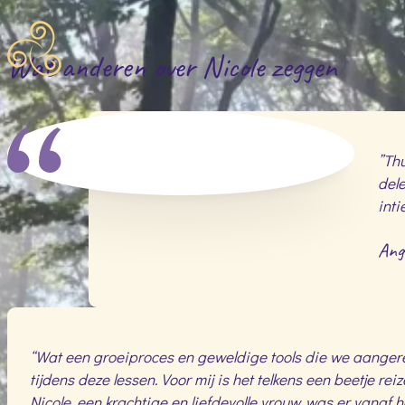
Wat anderen over Nicole zeggen
”Thu
dele
inti
Ange
“Wat een groeiproces en geweldige tools die we aangereik
tijdens deze lessen. Voor mij is het telkens een beetje reiz
Nicole, een krachtige en liefdevolle vrouw, was er vanaf 