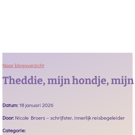
Naar blogoverzicht
Theddie, mijn hondje, mijn
Datum:
18 januari 2026
Door:
Nicole Broers – schrijfster, innerlijk reisbegeleider
Categorie: