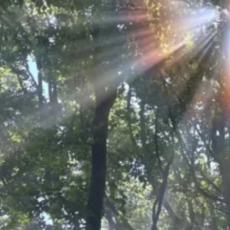
Vanuit een doorleefd en professioneel fu
Mijn werk is niet alleen ontstaan vanuit kennis en opleiding,
Toen mijn dochter Anne Marèl ongeneeslijk ziek werd en in 2
naderende sterven en het overlijden van een gezinslid tewee
gezin en de manier waarop ieder op een eigen wijze probeert
Deze ervaring vormt een wezenlijke bedding onder mijn werk.
opleiding Holistisch Gezins- en Kindertherapeut. Binnen deze
gezin en familiesysteem mee te nemen.
In mijn begeleiding komen mijn eigen doorleefde pad, mijn j
Leer mij beter kennen