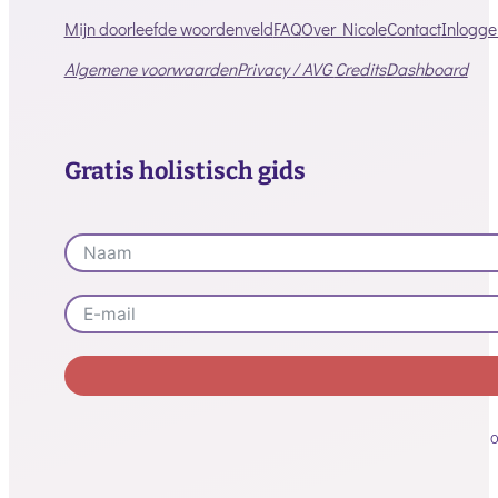
Mijn doorleefde woordenveld
FAQ
Over Nicole
Contact
Inlogge
Algemene voorwaarden
Privacy / AVG
Credits
Dashboard
Gratis holistisch gids
Alternative:
O