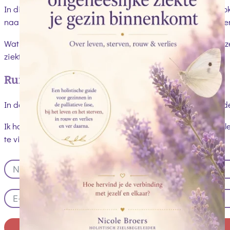
In die maanden veranderde niet alleen háár leven, maar ook
naar een manier om mezelf én mijn gezin bij elkaar te houden
Wat ik toen zocht, kon ik nergens vinden. Daarom heb ik de
ziekte op een gezin vaak onzichtbaar blijft.
Ruimte voor herkenning en zachtheid
In deze gids deel ik onze reis, verweven met alles wat ik in
Ik hoop dat deze woorden je herkenning geven, je laten voelen
te vinden.