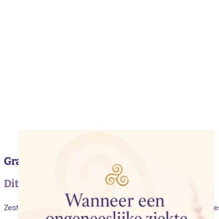
Gratis gids
Dit is de gids die ik zelf zo nodig had…
Zestien jaar geleden werd onze dochter Annemarel ongenees