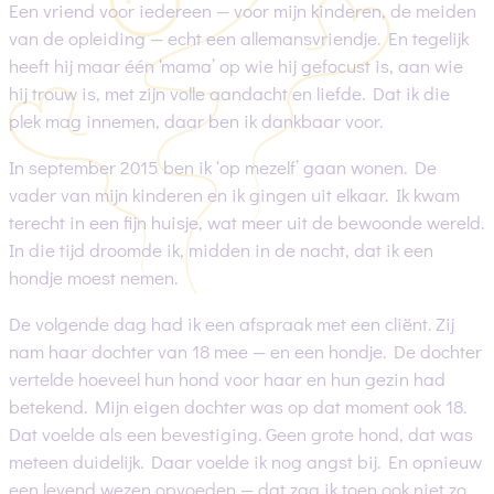
Een vriend voor iedereen — voor mijn kinderen, de meiden
van de opleiding — echt een allemansvriendje. En tegelijk
heeft hij maar één ‘mama’ op wie hij gefocust is, aan wie
hij trouw is, met zijn volle aandacht en liefde. Dat ik die
plek mag innemen, daar ben ik dankbaar voor.
In september 2015 ben ik ‘op mezelf’ gaan wonen. De
vader van mijn kinderen en ik gingen uit elkaar. Ik kwam
terecht in een fijn huisje, wat meer uit de bewoonde wereld.
In die tijd droomde ik, midden in de nacht, dat ik een
hondje moest nemen.
De volgende dag had ik een afspraak met een cliënt. Zij
nam haar dochter van 18 mee — en een hondje. De dochter
vertelde hoeveel hun hond voor haar en hun gezin had
betekend. Mijn eigen dochter was op dat moment ook 18.
Dat voelde als een bevestiging. Geen grote hond, dat was
meteen duidelijk. Daar voelde ik nog angst bij. En opnieuw
een levend wezen opvoeden — dat zag ik toen ook niet zo