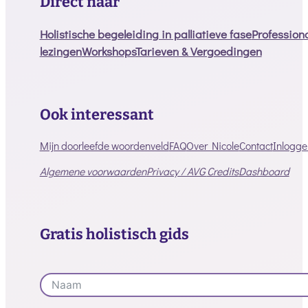
Direct naar
Holistische begeleiding in palliatieve fase
Profession
lezingen
Workshops
Tarieven & Vergoedingen
Ook interessant
Mijn doorleefde woordenveld
FAQ
Over Nicole
Contact
Inlogge
Algemene voorwaarden
Privacy / AVG
Credits
Dashboard
Gratis holistisch gids