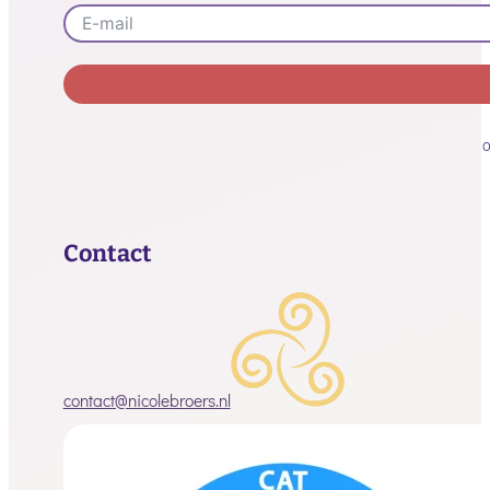
Alternative:
O
Contact
contact@nicolebroers.nl