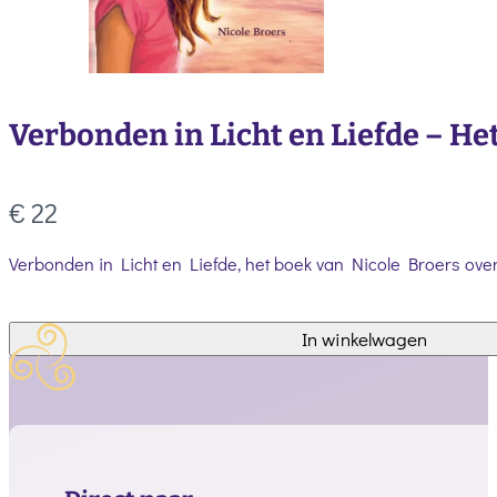
Verbonden in Licht en Liefde – He
Nu
€ 22
Verbonden in Licht en Liefde, het boek van Nicole Broers over
In winkelwagen